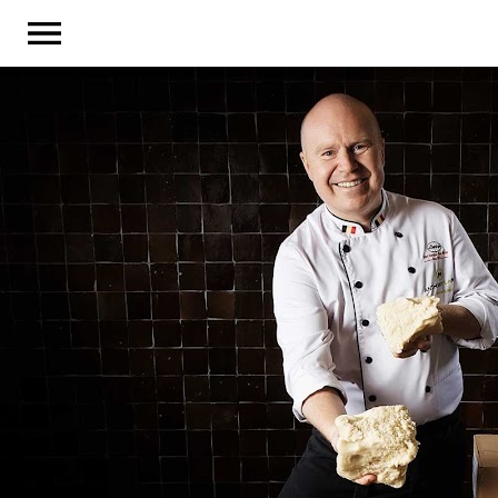
SHOP
B2C
B2B
ÜBER UNS
KNOW HOW
KARRIERE