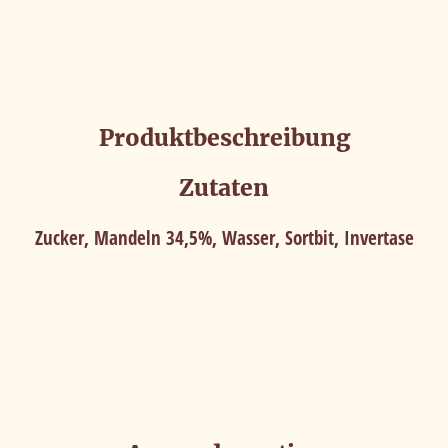
r Sie optimal zu gestalten und fortlaufend zu verbessern, sowie
ierung und für unsere Chat-Funktion verwenden wir Cookies. Du
eren' stimmen Sie der Verwendung zu. Über den Button 'Konfiguri
Produktbeschreibung
kies Sie zulassen wollen. Weitere Informationen erhalten Sie in 
Zutaten
Zucker, Mandeln 34,5%, Wasser, Sortbit, Invertase
n