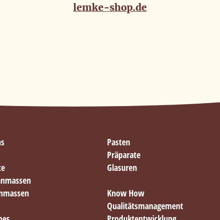
lemke-shop.de
ns
Pasten
Präparate
te
Glasuren
anmassen
anmassen
Know How
Qualitätsmanagement
mes
Produktentwicklung