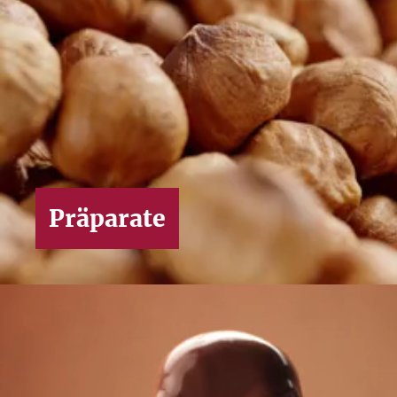
 zur
rch Bestätigen des
Präparate
eren' können Sie
unserer
Konfigurieren