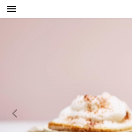
SHOP
B2C
B2B
ÜBER UNS
KNOW HOW
KARRIERE