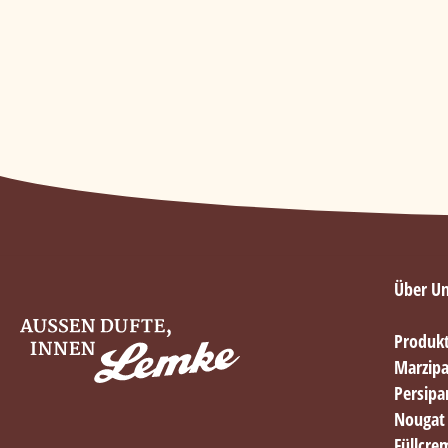
Über U
Produk
Marzip
Persip
Nougat
Füllcre