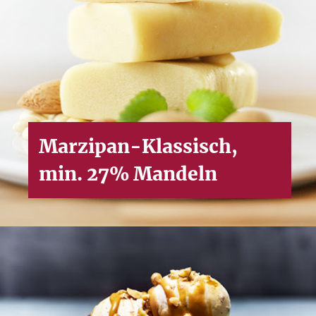
Cookies f
Um unsere Webseiten fü
Marzipan-Klassisch,
Geschwindigkeitsoptim
min. 27% Mandeln
Buttons 'Alle akzepti
auswählen, welche Coo
Datenschutzerklärung
.
Alle Akzeptiere