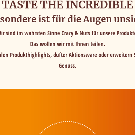
TASTE THE INCREDIBLE
sondere ist für die Augen unsi
ir sind im wahrsten Sinne Crazy & Nuts für unsere Produkt
Das wollen wir mit Ihnen teilen.
len Produkthighlights, dufter Aktionsware oder erweitern S
Genuss.
ür mehr Schmackes
r Sie optimal zu gestalten und fortlaufend zu verbessern, sowie
ierung und für unsere Chat-Funktion verwenden wir Cookies. Du
eren' stimmen Sie der Verwendung zu. Über den Button 'Konfiguri