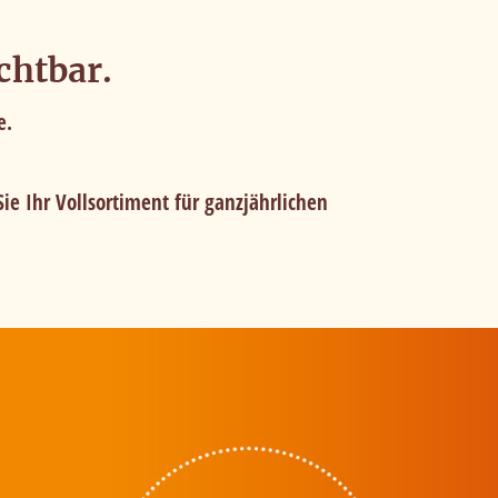
chtbar.
e.
ie Ihr Vollsortiment für ganzjährlichen
 zur
rch Bestätigen des
eren' können Sie